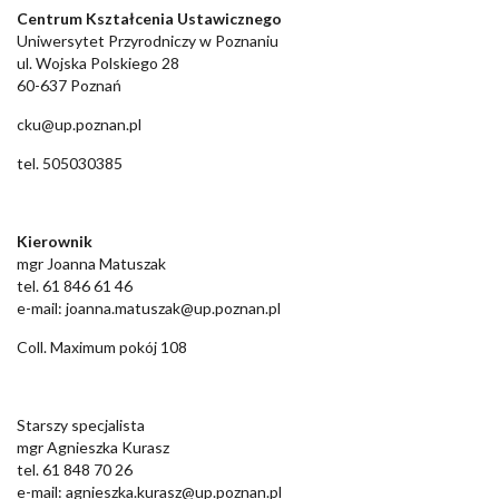
Centrum Kształcenia Ustawicznego
Uniwersytet Przyrodniczy w Poznaniu
ul. Wojska Polskiego 28
60-637 Poznań
cku@up.poznan.pl
tel. 505030385
Kierownik
mgr Joanna Matuszak
tel. 61 846 61 46
e-mail: joanna.matuszak@up.poznan.pl
Coll. Maximum pokój 108
Starszy specjalista
mgr Agnieszka Kurasz
tel. 61 848 70 26
e-mail: agnieszka.kurasz@up.poznan.pl