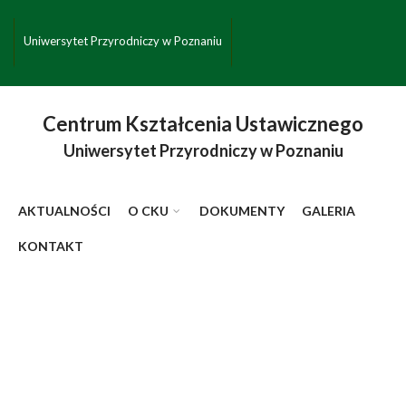
Przejdź do treści
Toggle high contrast
Uniwersytet Przyrodniczy w Poznaniu
Centrum Kształcenia Ustawicznego
Uniwersytet Przyrodniczy w Poznaniu
AKTUALNOŚCI
O CKU
DOKUMENTY
GALERIA
KONTAKT